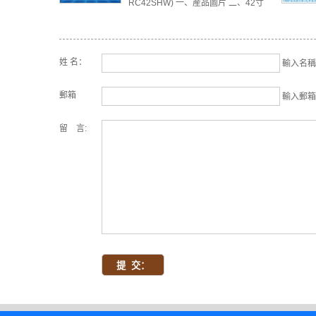
RC42SHW) 一、産品圖片 二、42寸
觸摸一體機優勢特...
姓 名：
輸入名稱
郵箱
輸入郵箱
留 言: