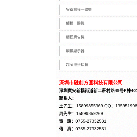
安卓觸摸一體機
觸摸一體機
觸摸廣告機
觸摸顯示器
超窄邊拼接牆
深圳市融創方圓科技有限公司
深圳寶安新橋街道新二莊村路49号F棟40
聯系人：
王先生：15899855369 QQ：135951998
周先生：15899859269
電 話：
0755-27332531
傳 真：
0755-27332531