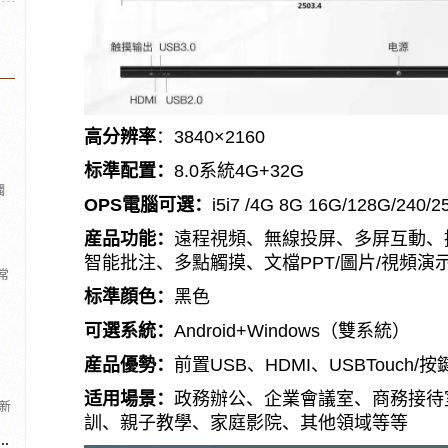
高分辨率
：3840×2160
标準配置：
8.0系統4G+32G
觸
OPS電腦可選：
i5i7 /4G 8G 16G/128G/240/
産品功能：
遠程視頻、無線投屏、多屏互動、
智能批注、多點觸摸、文檔PPT/圖片/視頻
常
标準顔色：
黑色
可選系統：
Android+Windows（雙系統）
産品優勢：
前置USB、HDMI、USBTouch/
适用場景：
政務辦公、企業會議室、商務接待
新
訓、親子教學、家庭影院、其他領域等等
大
.