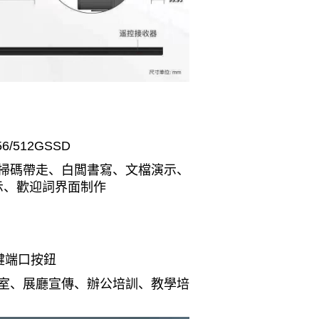
256/512GSSD
掃碼帶走、白闆書寫、文檔演示、
演示、歡迎詞界面制作
按鍵端口按鈕
室、展廳宣傳、辦公培訓、教學培