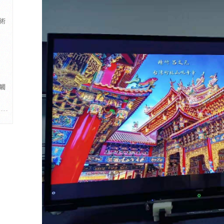
術
觸
展