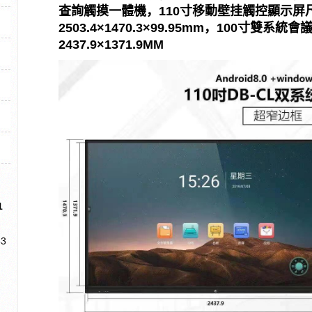
查詢觸摸一體機，110寸移動壁挂觸控顯示屏
2503.4×1470.3×99.95mm，100寸雙系
2437.9×1371.9MM
1
3