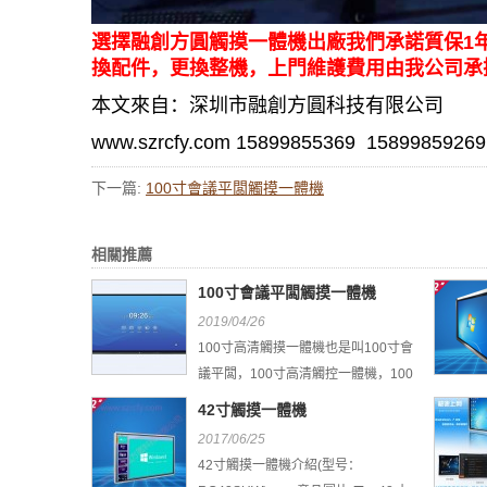
選擇融創方圓觸摸一體機出廠我們承諾質保1
換配件，更換整機，上門維護費用由我公司承
本文來自：深圳市融創方圓科技有限公司
www.szrcfy.com 15899855369 15899859269
下一篇:
100寸會議平闆觸摸一體機
相關推薦
100寸會議平闆觸摸一體機
2019/04/26
100寸高清觸摸一體機也是叫100寸會
議平闆，100寸高清觸控一體機，100
寸教學培...
42寸觸摸一體機
2017/06/25
42寸觸摸一體機介紹(型号：