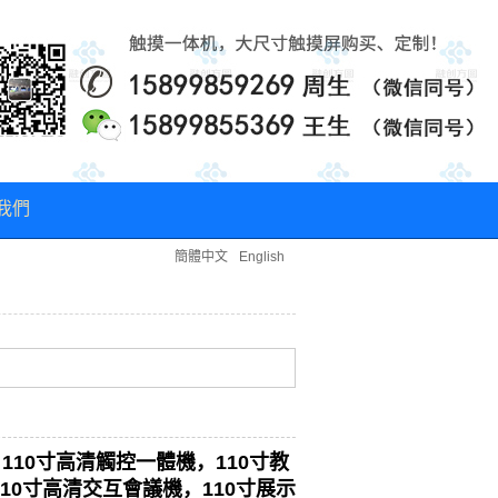
我們
做異形大尺寸拼接/LED紅外觸摸框，直角弧形觸摸屏紅外觸摸框案例
簡體中文
English
大尺寸定制紅
110寸高清觸控一體機，110寸教
10寸高清交互會議機，110寸展示