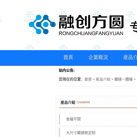
首頁
企業概況
産品
站内公告:
您現在的位置：
首頁
>
産品介紹
>
觸摸一體機
>
産品介紹
CHANPIN
會議平闆
大尺寸觸摸框定制