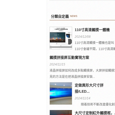
分類自定義
NEWS
110寸高清觸摸一體機
2024/12/08
110寸高清觸摸一體機也是叫
110寸會議平闆，110寸高清
控一體機，110寸教學培...
觸摸拼接屏互動實現方案
2024/11/15
液晶拼接屏如何改成多點觸摸屏，大屏拼接觸摸
見的方法是在把液晶拼接屏安裝...
定做異形大尺寸拼
接/LED...
2024/11/14
随着技術不斷改進優化創
突破各種瓶頸，融創方圓定制
大尺寸定制紅外觸摸框，..