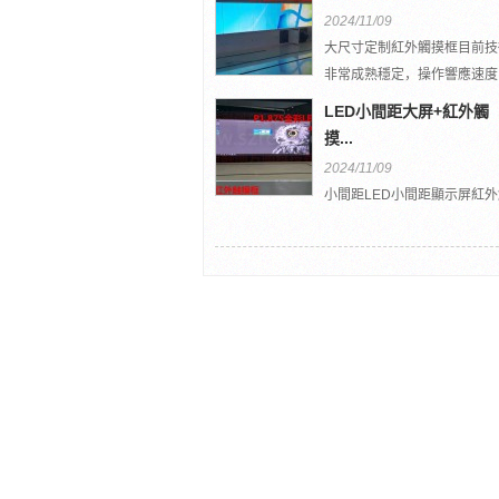
尺寸紅外觸摸...
2024/11/09
大尺寸定制紅外觸摸框目前技
非常成熟穩定，操作響應速度
快，性能高，免驅動...
LED小間距大屏+紅外觸
摸...
2024/11/09
小間距LED小間距顯示屏紅外
摸框互動大屏入駐杭州某企業
廳，小間距LED觸摸...