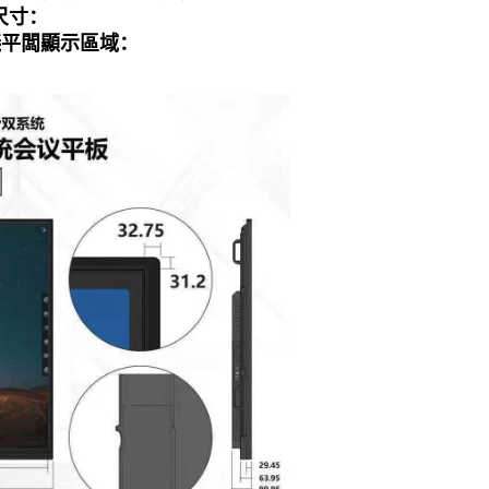
尺寸：
統會議平闆顯示區域：